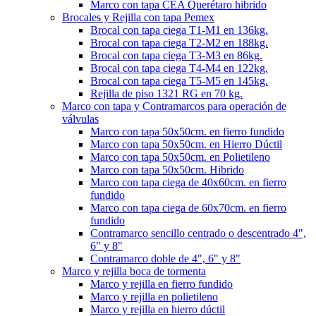
Marco con tapa CEA Querétaro hibrido
Brocales y Rejilla con tapa Pemex
Brocal con tapa ciega T1-M1 en 136kg.
Brocal con tapa ciega T2-M2 en 188kg.
Brocal con tapa ciega T3-M3 en 86kg.
Brocal con tapa ciega T4-M4 en 122kg.
Brocal con tapa ciega T5-M5 en 145kg.
Rejilla de piso 1321 RG en 70 kg.
Marco con tapa y Contramarcos para operación de
válvulas
Marco con tapa 50x50cm. en fierro fundido
Marco con tapa 50x50cm. en Hierro Dúctil
Marco con tapa 50x50cm. en Polietileno
Marco con tapa 50x50cm. Hibrido
Marco con tapa ciega de 40x60cm. en fierro
fundido
Marco con tapa ciega de 60x70cm. en fierro
fundido
Contramarco sencillo centrado o descentrado 4",
6" y 8"
Contramarco doble de 4", 6" y 8"
Marco y rejilla boca de tormenta
Marco y rejilla en fierro fundido
Marco y rejilla en polietileno
Marco y rejilla en hierro dúctil